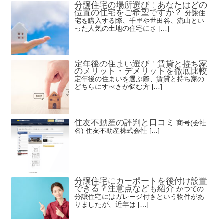
分譲住宅の場所選び！あなたはどの
位置の住宅をご希望ですか？
分譲住
宅を購入する際、千里や世田谷、流山とい
った人気の土地の住宅にさ […]
定年後の住まい選び！賃貸と持ち家
のメリット・デメリットを徹底比較
定年後の住まいを選ぶ際、賃貸と持ち家の
どちらにすべきか悩む方 […]
住友不動産の評判と口コミ
商号(会社
名) 住友不動産株式会社 […]
分譲住宅にカーポートを後付け設置
できる？注意点なども紹介
かつての
分譲住宅にはガレージ付きという物件があ
りましたが、近年は […]