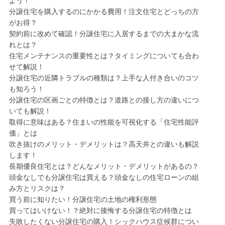
よう！
分譲住宅を購入するのにかかる費用！注文住宅とどっちの方
がお得？
契約前に改めて確認！分譲住宅に入居するまでの大まかな流
れとは？
住宅メンテナンスの重要性とは？タイミングについても合わ
せて解説！
分譲住宅の近隣トラブルの種類は？上手な人付き合いのコツ
も知ろう！
分譲住宅の区画ごとの特徴とは？道路との接し方の違いにつ
いても解説！
取得に意味はある？住まいの性能を可視化する「住宅性能評
価」とは
吹き抜けのメリット・デメリットは？高天井との違いも解説
します！
長期優良住宅とは？どんなメリット・デメリットがあるの？
頭金なしでも分譲住宅は買える？頭金なしの住宅ローンの組
み方とリスクは？
買う前に知りたい！分譲住宅の土地の権利形態
買ってはいけない！？絶対に後悔する分譲住宅の特徴とは
失敗したくない分譲住宅の購入！シックハウス症候群につい