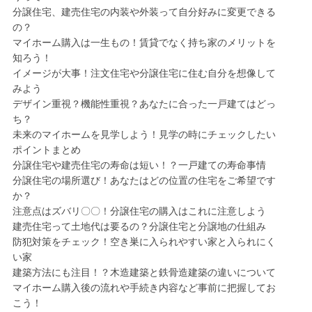
分譲住宅、建売住宅の内装や外装って自分好みに変更できる
の？
マイホーム購入は一生もの！賃貸でなく持ち家のメリットを
知ろう！
イメージが大事！注文住宅や分譲住宅に住む自分を想像して
みよう
デザイン重視？機能性重視？あなたに合った一戸建てはどっ
ち？
未来のマイホームを見学しよう！見学の時にチェックしたい
ポイントまとめ
分譲住宅や建売住宅の寿命は短い！？一戸建ての寿命事情
分譲住宅の場所選び！あなたはどの位置の住宅をご希望です
か？
注意点はズバリ〇〇！分譲住宅の購入はこれに注意しよう
建売住宅って土地代は要るの？分譲住宅と分譲地の仕組み
防犯対策をチェック！空き巣に入られやすい家と入られにく
い家
建築方法にも注目！？木造建築と鉄骨造建築の違いについて
マイホーム購入後の流れや手続き内容など事前に把握してお
こう！