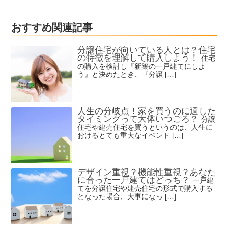
おすすめ関連記事
分譲住宅が向いている人とは？住宅
の特徴を理解して購入しよう！
住宅
の購入を検討し『新築の一戸建てにしよ
う』と決めたとき、『分譲 […]
人生の分岐点！家を買うのに適した
タイミングって大体いつごろ？
分譲
住宅や建売住宅を買うというのは、人生に
おけるとても重大なイベント […]
デザイン重視？機能性重視？あなた
に合った一戸建てはどっち？
一戸建
てを分譲住宅や建売住宅の形式で購入する
となった場合、大事になっ […]