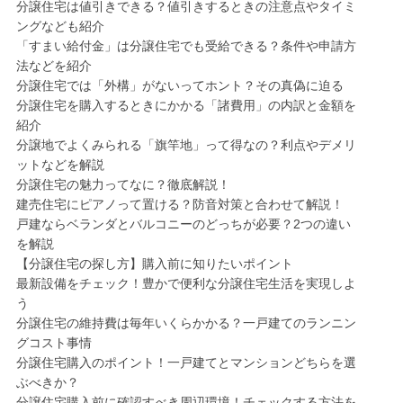
分譲住宅は値引きできる？値引きするときの注意点やタイミ
ングなども紹介
「すまい給付金」は分譲住宅でも受給できる？条件や申請方
法などを紹介
分譲住宅では「外構」がないってホント？その真偽に迫る
分譲住宅を購入するときにかかる「諸費用」の内訳と金額を
紹介
分譲地でよくみられる「旗竿地」って得なの？利点やデメリ
ットなどを解説
分譲住宅の魅力ってなに？徹底解説！
建売住宅にピアノって置ける？防音対策と合わせて解説！
戸建ならベランダとバルコニーのどっちが必要？2つの違い
を解説
【分譲住宅の探し方】購入前に知りたいポイント
最新設備をチェック！豊かで便利な分譲住宅生活を実現しよ
う
分譲住宅の維持費は毎年いくらかかる？一戸建てのランニン
グコスト事情
分譲住宅購入のポイント！一戸建てとマンションどちらを選
ぶべきか？
分譲住宅購入前に確認すべき周辺環境！チェックする方法を