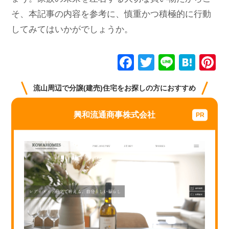
そ、本記事の内容を参考に、慎重かつ積極的に行動
してみてはいかがでしょうか。
F
T
Li
H
P
a
wi
n
at
n
流山周辺で分譲(建売)住宅をお探しの方におすすめ
c
tt
e
e
e
e
er
n
e
興和流通商事株式会社
b
a
st
o
o
k