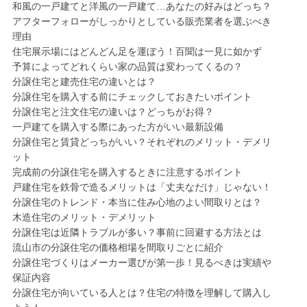
和風の一戸建てと洋風の一戸建て…あなたの好みはどっち？
アフターフォローがしっかりとしている販売業者を選ぶべき
理由
住宅展示場にはどんどん足を運ぼう！百聞は一見に如かず
予算によってどれくらい家の品質は変わってくるの？
分譲住宅と建売住宅の違いとは？
分譲住宅を購入する前にチェックしておきたいポイント
分譲住宅と注文住宅の違いは？どっちがお得？
一戸建てを購入する際にあった方がいい最新設備
分譲住宅と賃貸どっちがいい？それぞれのメリット・デメリ
ット
完成前の分譲住宅を購入するときに注意するポイント
戸建住宅を鉄骨で造るメリットは「丈夫なだけ」じゃない！
分譲住宅のトレンド・本当に住み心地のよい間取りとは？
木造住宅のメリット・デメリット
分譲住宅は近隣トラブルが多い？事前に回避する方法とは
流山市の分譲住宅の価格相場を間取りごとに紹介
分譲住宅づくりはメーカー選びが第一歩！見るべきは実績や
保証内容
分譲住宅が向いている人とは？住宅の特徴を理解して購入し