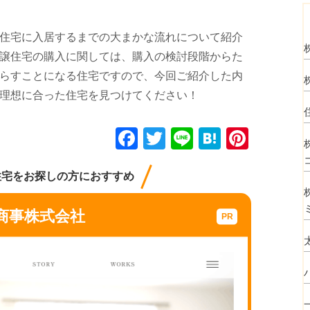
住宅に入居するまでの大まかな流れについて紹介
譲住宅の購入に関しては、購入の検討段階からた
らすことになる住宅ですので、今回ご紹介した内
理想に合った住宅を見つけてください！
F
T
Li
H
Pi
a
wi
n
at
nt
c
tt
e
e
er
住宅をお探しの方におすすめ
e
er
n
e
商事株式会社
b
a
st
o
o
k