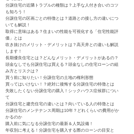
分譲住宅の近隣トラブルの種類は？上手な人付き合いのコツ
も知ろう！
分譲住宅の区画ごとの特徴とは？道路との接し方の違いにつ
いても解説！
取得に意味はある？住まいの性能を可視化する「住宅性能評
価」とは
吹き抜けのメリット・デメリットは？高天井との違いも解説
します！
長期優良住宅とは？どんなメリット・デメリットがあるの？
頭金なしでも分譲住宅は買える？頭金なしの住宅ローンの組
み方とリスクは？
買う前に知りたい！分譲住宅の土地の権利形態
買ってはいけない！？絶対に後悔する分譲住宅の特徴とは
失敗したくない分譲住宅の購入！シックハウス症候群につい
て
分譲住宅と建売住宅の違いとは？向いている人の特徴とは
分譲住宅のメンテナンス周期は10年？どれくらいの費用がか
かるのか
購入前に気になる分譲住宅の最新＆人気設備！
年収別に考える！分譲住宅を購入する際のローンの目安と