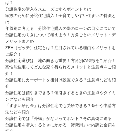
は？
分譲住宅の購入をスムーズにするポイントとは
家族のために分譲住宅購入！子育てしやすい住まいの特徴と
は
年収別に考える！分譲住宅購入の際のローンの目安について
分譲住宅の向きについて考えよう！方角ごとのメリット・デ
メリットまとめ
ZEH（ゼッチ）住宅とは？注目されている理由やメリットを
ご紹介！
分譲住宅選びは土地の向きも重要！方角別の特徴をご紹介！
高性能住宅ってどんな家？得られるメリットと注意点をご紹
介！
分譲住宅にカーポートを後付け設置できる？注意点なども紹
介
分譲住宅は値引きできる？値引きするときの注意点やタイミ
ングなども紹介
「すまい給付金」は分譲住宅でも受給できる？条件や申請方
法などを紹介
分譲住宅では「外構」がないってホント？その真偽に迫る
分譲住宅を購入するときにかかる「諸費用」の内訳と金額を