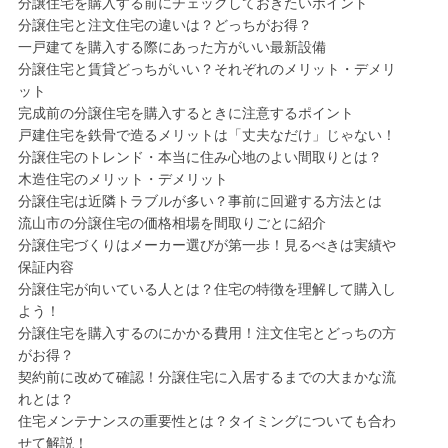
分譲住宅を購入する前にチェックしておきたいポイント
分譲住宅と注文住宅の違いは？どっちがお得？
一戸建てを購入する際にあった方がいい最新設備
分譲住宅と賃貸どっちがいい？それぞれのメリット・デメリ
ット
完成前の分譲住宅を購入するときに注意するポイント
戸建住宅を鉄骨で造るメリットは「丈夫なだけ」じゃない！
分譲住宅のトレンド・本当に住み心地のよい間取りとは？
木造住宅のメリット・デメリット
分譲住宅は近隣トラブルが多い？事前に回避する方法とは
流山市の分譲住宅の価格相場を間取りごとに紹介
分譲住宅づくりはメーカー選びが第一歩！見るべきは実績や
保証内容
分譲住宅が向いている人とは？住宅の特徴を理解して購入し
よう！
分譲住宅を購入するのにかかる費用！注文住宅とどっちの方
がお得？
契約前に改めて確認！分譲住宅に入居するまでの大まかな流
れとは？
住宅メンテナンスの重要性とは？タイミングについても合わ
せて解説！