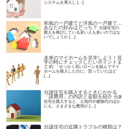
システムを導入し […]
和風の一戸建てと洋風の一戸建て…
あなたの好みはどっち？
分譲住宅の
購入を検討している若い人も多いのではな
いでしょうか […]
未来のマイホームを見学しよう！見
学の時にチェックしたいポイントま
とめ
「せっかく高いローンを組んでマイ
ホームを購入したのに、思っていたほど
[…]
分譲住宅を購入するときにかかる
「諸費用」の内訳と金額を紹介
分譲
住宅を購入すると、土地代や建物代のほか
にも、さまざまな費用が […]
分譲住宅の近隣トラブルの種類は？