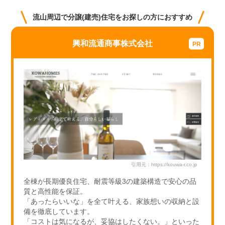
a
wi
n
at
n
流山周辺で分譲(建売)住宅をお探しの方におすすめ
c
tt
e
e
e
e
er
n
e
興和流通商事株式会社
b
a
st
o
o
k
引用元：https://kouwa-r.co.jp
全棟が長期優良住宅、耐震等級3の建築構造で安心の品
質と高性能を保証。
「あったらいいな」を全て叶える、家族想いの収納と設
備を徹底しています。
「コストは気になるが、妥協はしたくない。」といった