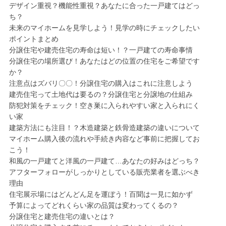
デザイン重視？機能性重視？あなたに合った一戸建てはどっ
ち？
未来のマイホームを見学しよう！見学の時にチェックしたい
ポイントまとめ
分譲住宅や建売住宅の寿命は短い！？一戸建ての寿命事情
分譲住宅の場所選び！あなたはどの位置の住宅をご希望です
か？
注意点はズバリ〇〇！分譲住宅の購入はこれに注意しよう
建売住宅って土地代は要るの？分譲住宅と分譲地の仕組み
防犯対策をチェック！空き巣に入られやすい家と入られにく
い家
建築方法にも注目！？木造建築と鉄骨造建築の違いについて
マイホーム購入後の流れや手続き内容など事前に把握してお
こう！
和風の一戸建てと洋風の一戸建て…あなたの好みはどっち？
アフターフォローがしっかりとしている販売業者を選ぶべき
理由
住宅展示場にはどんどん足を運ぼう！百聞は一見に如かず
予算によってどれくらい家の品質は変わってくるの？
分譲住宅と建売住宅の違いとは？