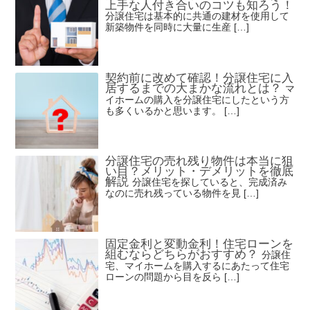
上手な人付き合いのコツも知ろう！
分譲住宅は基本的に共通の建材を使用して
新築物件を同時に大量に生産 […]
契約前に改めて確認！分譲住宅に入
居するまでの大まかな流れとは？
マ
イホームの購入を分譲住宅にしたという方
も多くいるかと思います。 […]
分譲住宅の売れ残り物件は本当に狙
い目？メリット・デメリットを徹底
解説
分譲住宅を探していると、完成済み
なのに売れ残っている物件を見 […]
固定金利と変動金利！住宅ローンを
組むならどちらがおすすめ？
分譲住
宅、マイホームを購入するにあたって住宅
ローンの問題から目を反ら […]