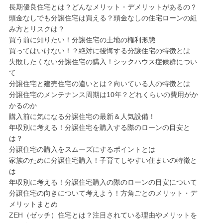
長期優良住宅とは？どんなメリット・デメリットがあるの？
頭金なしでも分譲住宅は買える？頭金なしの住宅ローンの組
み方とリスクは？
買う前に知りたい！分譲住宅の土地の権利形態
買ってはいけない！？絶対に後悔する分譲住宅の特徴とは
失敗したくない分譲住宅の購入！シックハウス症候群につい
て
分譲住宅と建売住宅の違いとは？向いている人の特徴とは
分譲住宅のメンテナンス周期は10年？どれくらいの費用がか
かるのか
購入前に気になる分譲住宅の最新＆人気設備！
年収別に考える！分譲住宅を購入する際のローンの目安と
は？
分譲住宅の購入をスムーズにするポイントとは
家族のために分譲住宅購入！子育てしやすい住まいの特徴と
は
年収別に考える！分譲住宅購入の際のローンの目安について
分譲住宅の向きについて考えよう！方角ごとのメリット・デ
メリットまとめ
ZEH（ゼッチ）住宅とは？注目されている理由やメリットを