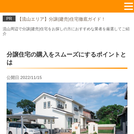
PR
【流山エリア】分譲(建売)住宅徹底ガイド！
流山周辺で分譲(建売)住宅をお探しの方におすすめな業者を厳選してご紹
介
分譲住宅の購入をスムーズにするポイントと
は
公開日:2022/11/15