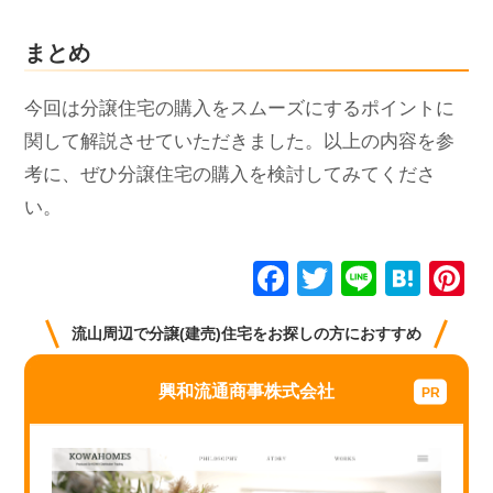
まとめ
今回は分譲住宅の購入をスムーズにするポイントに
関して解説させていただきました。以上の内容を参
考に、ぜひ分譲住宅の購入を検討してみてくださ
い。
F
T
Li
H
P
a
wi
n
at
n
流山周辺で分譲(建売)住宅をお探しの方におすすめ
c
tt
e
e
e
e
er
n
e
興和流通商事株式会社
b
a
st
o
o