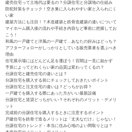
建売住宅って土地代は要るの？分譲住宅と分譲地の仕組み
防犯対策をチェック！空き巣に入られやすい家と入られにく
い家
建築方法にも注目！？木造建築と鉄骨造建築の違いについて
マイホーム購入後の流れや手続き内容など事前に把握してお
こう！
和風の一戸建てと洋風の一戸建て…あなたの好みはどっち？
アフターフォローがしっかりとしている販売業者を選ぶべき
理由
住宅展示場にはどんどん足を運ぼう！百聞は一見に如かず
予算によってどれくらい家の品質は変わってくるの？
分譲住宅と建売住宅の違いとは？
分譲住宅を購入する前にチェックしておきたいポイント
分譲住宅と注文住宅の違いは？どっちがお得？
一戸建てを購入する際にあった方がいい最新設備
分譲住宅と賃貸どっちがいい？それぞれのメリット・デメリ
ット
完成前の分譲住宅を購入するときに注意するポイント
戸建住宅を鉄骨で造るメリットは「丈夫なだけ」じゃない！
分譲住宅のトレンド・本当に住み心地のよい間取りとは？