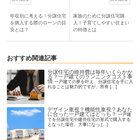
年収別に考える！分譲住宅
家族のために分譲住宅購
を購入する際のローンの目
入！子育てしやすい住まい
安とは？
の特徴とは
おすすめ関連記事
分譲住宅の維持費は毎年いくらかか
る？一戸建てのランニングコスト事
情
一戸建ての夢を叶え、分譲住宅を手に入
れることは魅力的ですが、所有 […]
デザイン重視？機能性重視？あなた
に合った一戸建てはどっち？
一戸建
てを分譲住宅や建売住宅の形式で購入する
となった場合、大事になっ […]