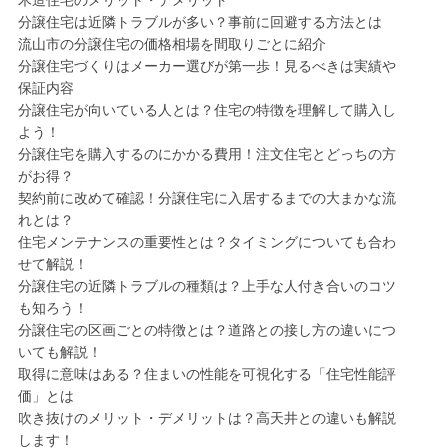
木造住宅のメリット・デメリット
分譲住宅は近隣トラブルが多い？事前に回避する方法とは
流山市の分譲住宅の価格相場を間取りごとに紹介
分譲住宅づくりはメーカー選びが第一歩！見るべきは実績や
保証内容
分譲住宅が向いている人とは？住宅の特徴を理解して購入し
よう！
分譲住宅を購入するのにかかる費用！注文住宅とどっちの方
がお得？
契約前に改めて確認！分譲住宅に入居するまでの大まかな流
れとは？
住宅メンテナンスの重要性とは？タイミングについても合わ
せて解説！
分譲住宅の近隣トラブルの種類は？上手な人付き合いのコツ
も知ろう！
分譲住宅の区画ごとの特徴とは？道路との接し方の違いにつ
いても解説！
取得に意味はある？住まいの性能を可視化する「住宅性能評
価」とは
吹き抜けのメリット・デメリットは？高天井との違いも解説
します！