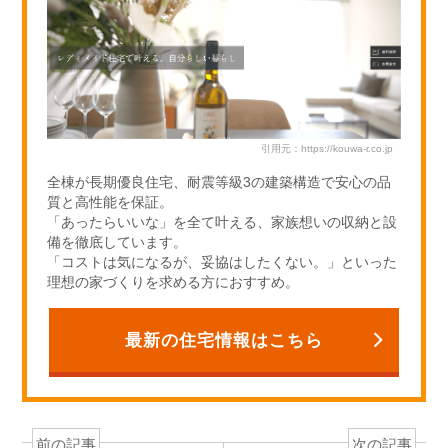
k
引用元：https://kouwa-r.co.jp
全棟が長期優良住宅、耐震等級3の建築構造で安心の品
質と高性能を保証。
「あったらいいな」を全て叶える、家族想いの収納と設
備を徹底しています。
「コストは気になるが、妥協はしたくない。」といった
理想の家づくりを求める方におすすめ。
最新の住宅情報はこちら
前の記事
次の記事