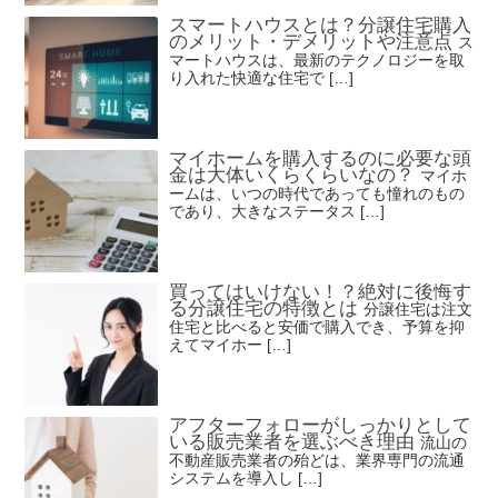
スマートハウスとは？分譲住宅購入
のメリット・デメリットや注意点
ス
マートハウスは、最新のテクノロジーを取
り入れた快適な住宅で […]
マイホームを購入するのに必要な頭
金は大体いくらくらいなの？
マイホ
ームは、いつの時代であっても憧れのもの
であり、大きなステータス […]
買ってはいけない！？絶対に後悔す
る分譲住宅の特徴とは
分譲住宅は注文
住宅と比べると安価で購入でき、予算を抑
えてマイホー […]
アフターフォローがしっかりとして
いる販売業者を選ぶべき理由
流山の
不動産販売業者の殆どは、業界専門の流通
システムを導入し […]